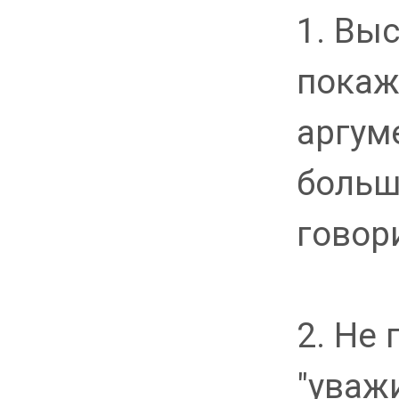
1. Вы
покаж
аргум
больш
говор
2. Не
"уваж