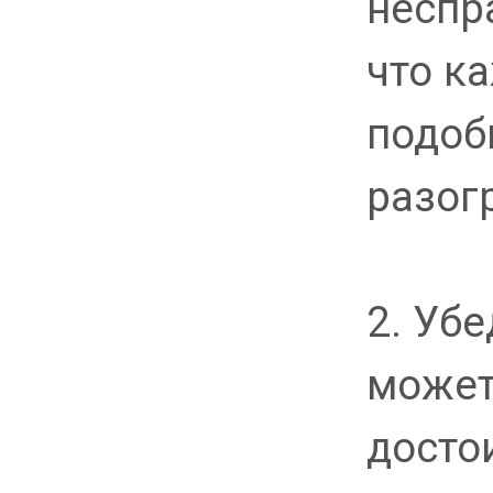
неспр
что к
подоб
разог
2. Убе
может
досто