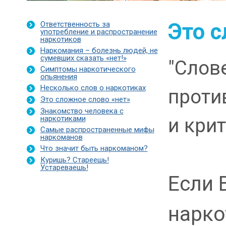
Это с
Ответственность за
употребление и распространение
наркотиков
Наркомания – болезнь людей, не
сумевших сказать «нет!»
"Слов
Симптомы наркотического
опьянения
Несколько слов о наркотиках
проти
Это сложное слово «нет»
Знакомство человека с
наркотиками
и крит
Самые распространенные мифы
наркоманов
Что значит быть наркоманом?
Куришь? Стареешь!
Устареваешь!
Если 
нарко