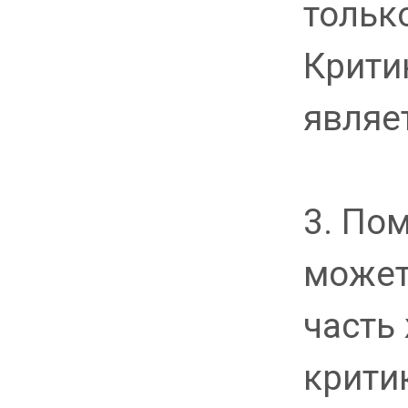
тольк
Крити
являе
3. По
может
часть
критик