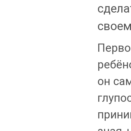
сдела
своем
Первое
ребён
он са
глупо
прини