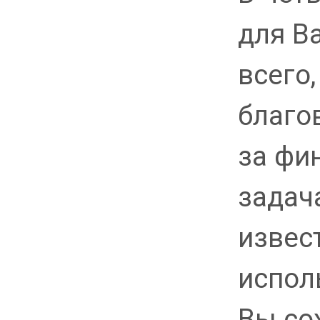
для В
всего
благо
за фи
задач
извест
испол
Вы со