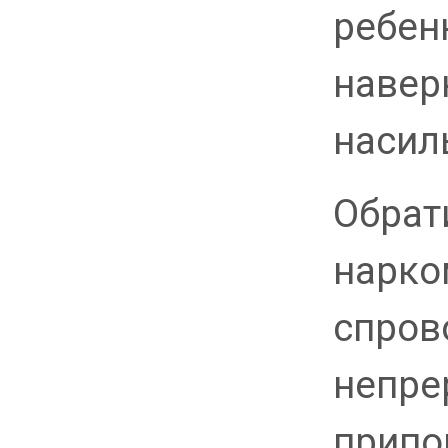
ребен
наверн
насил
Обрати
нарко
спров
непре
припо