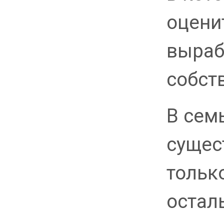
оцени
выраб
собст
В сем
сущес
только
остал