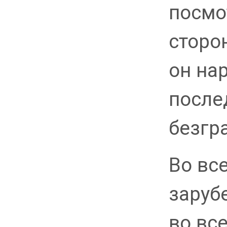
посмо
сторон
он на
после
безгр
Во все
заруб
во вс