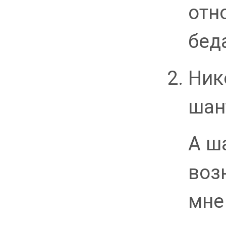
отн
бед
Ник
шан
А ш
воз
мне