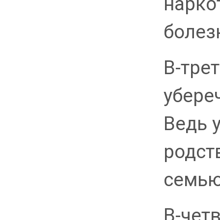
наркот
болез
В-тре
убере
Ведь 
родств
семью
В-чет