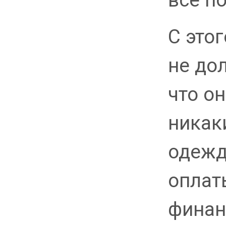
С это
не до
что о
никак
одежд
оплат
финан