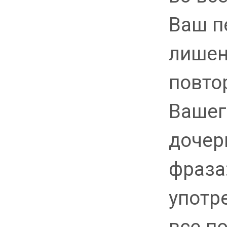
Ваш п
лишен
повто
Вашег
дочер
фраза
употр
все п