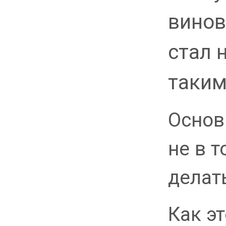
винов
стал 
таким
Основ
не в т
делать
Как эт