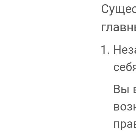
Сущес
главн
Нез
себ
Вы 
воз
пра