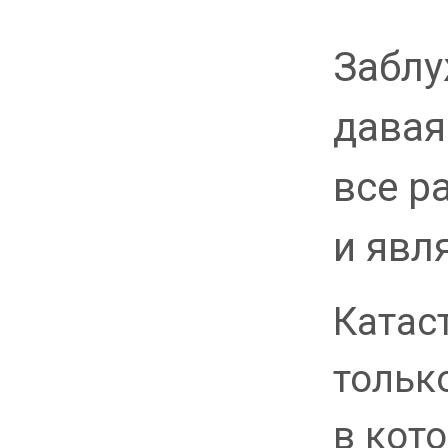
Заблу
давая
все р
и явл
Катас
тольк
в кот