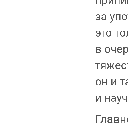
прини
за уп
это т
в оче
тяжес
он и т
и нау
Главн