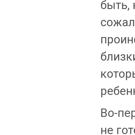
быть,
сожал
проин
близк
котор
ребен
Во-пер
не го