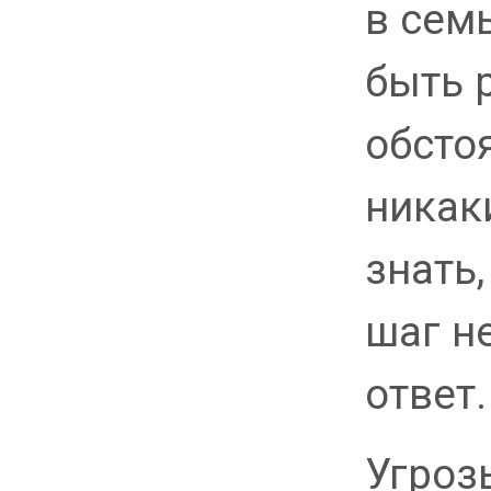
в сем
быть 
обсто
никак
знать
шаг н
ответ.
Угроз