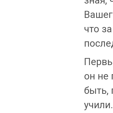
зная, 
Вашег
что з
после
Первы
он не 
быть, 
учили