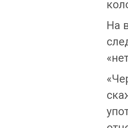
кол
На в
сле
«нет
«Чер
ска
упо
отц