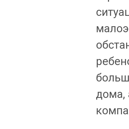
ситуа
малоэ
обста
ребен
больш
дома, 
компа