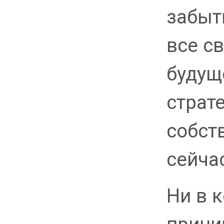
забыт
все с
будущ
страт
собст
сейчас
Ни в 