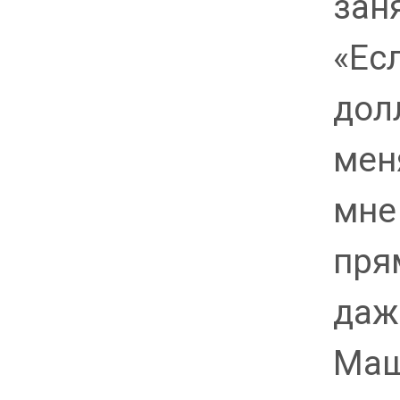
заня
«Ес
долл
мен
мне 
пря
даж
Маш