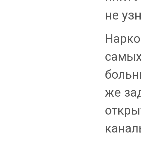
не уз
Нарко
самых
больн
же за
откры
канал