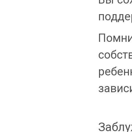
подде
Помни
собст
ребен
завис
Заблу