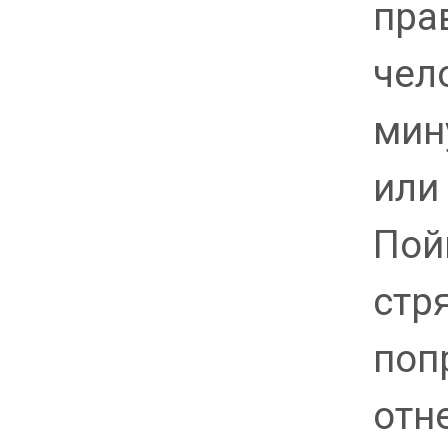
пра
чел
мин
или
Пой
стр
поп
отне