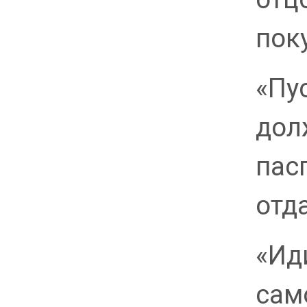
пок
«Пу
дол
пас
отда
«Ид
сам