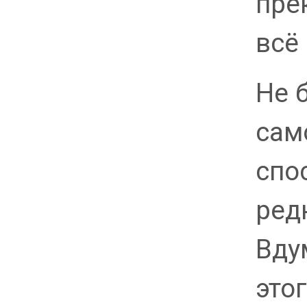
пре
всё 
Не 
сам
спо
ред
Вду
это