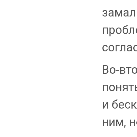
замал
пробл
соглас
Во-вт
понять
и бес
ним, 