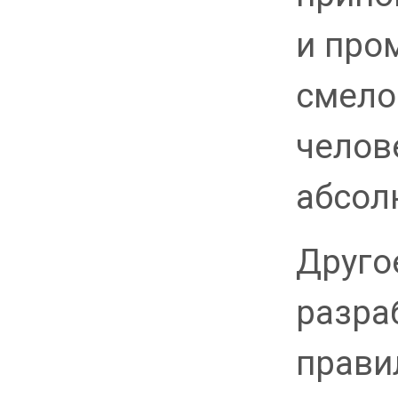
и про
смело
челов
абсол
Друго
разра
прави