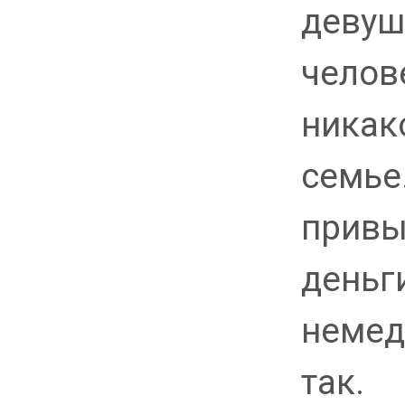
девуш
челов
никак
семье
привы
деньг
немедл
так.